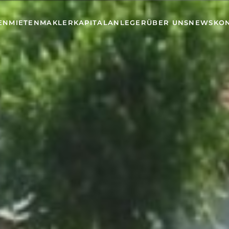
EN
MIETEN
MAKLER
KAPITALANLEGER
ÜBER UNS
NEWS
KO