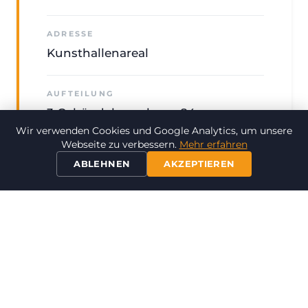
ADRESSE
Kunsthallenareal
AUFTEILUNG
3 Gebäudekomplexe · 84
Wohneinheiten
Wir verwenden Cookies und Google Analytics, um unsere
Webseite zu verbessern.
Mehr erfahren
ABLEHNEN
AKZEPTIEREN
WOHNFLÄCHE
5.911 m²
UMBAUTER RAUM
34.992 m³
GRUNDSTÜCKSFLÄCHE